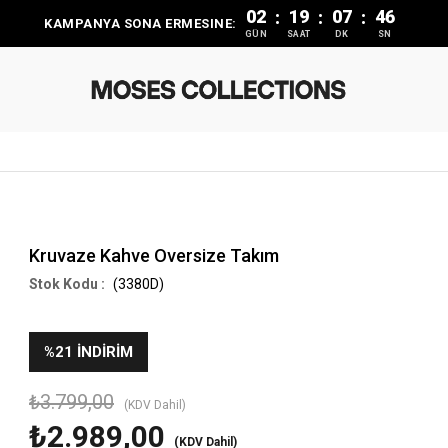
02
19
07
46
:
:
:
KAMPANYA SONA ERMESINE:
GÜN
SAAT
DK
SN
Kruvaze Kahve Oversize Takım
(3380D)
%
21
İNDIRIM
₺3.799,00
(KDV Dahil)
₺2.989,00
(KDV Dahil)