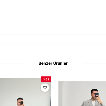
Benzer Ürünler
%21
İndirim
%21İndirim