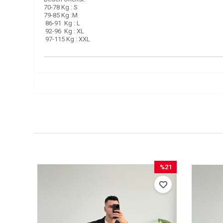
70-78 Kg : S
79-85 Kg :M
86-91 Kg : L
92-96 Kg : XL
97-115 Kg : XXL
%21
%21
ndirim
İndirim
21İndirim
%21İndirim