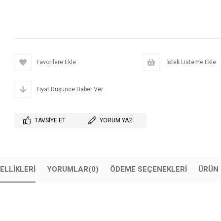
Favorilere Ekle
İstek Listeme Ekle
Fiyat Düşünce Haber Ver
TAVSIYE ET
YORUM YAZ
ELLIKLERI
YORUMLAR
(0)
ÖDEME SEÇENEKLERI
ÜRÜN 