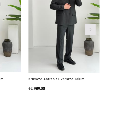
m
Kruvaze Antrasit Oversize Takım
₺2.989,00
₺3.799,00