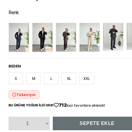
Renk
BEDEN
S
M
L
XL
XXL
Tükeniyor
712
BU ÜRÜNE YOĞUN İLGİ VAR!
kez favorilere eklendi!