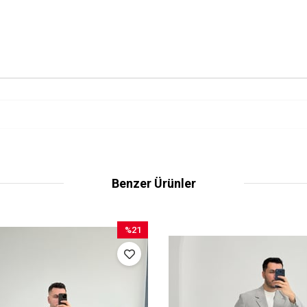
Benzer Ürünler
%21
İndirim
%21İndirim