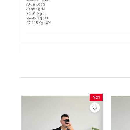
70-78 Kg : S
79-85 Kg :M
86-91 Kg : L
92-96 Kg : XL
97-115 Kg : XXL
%21
%21
ndirim
İndirim
21İndirim
%21İndirim