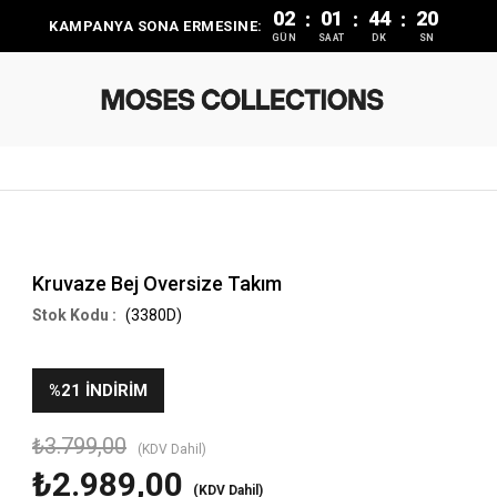
02
01
44
20
:
:
:
KAMPANYA SONA ERMESINE:
GÜN
SAAT
DK
SN
Kruvaze Bej Oversize Takım
(3380D)
%
21
İNDIRIM
₺3.799,00
(KDV Dahil)
₺2.989,00
(KDV Dahil)