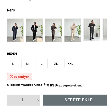
Renk
BEDEN
S
M
L
XL
XXL
Tükeniyor
1633
BU ÜRÜNE YOĞUN İLGİ VAR!
kez sepete eklendi!