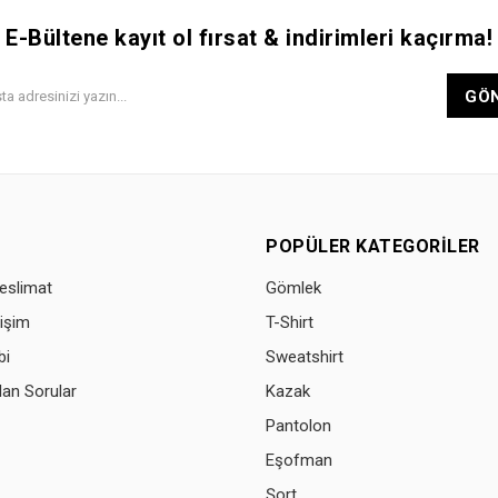
E-Bültene kayıt ol fırsat & indirimleri kaçırma!
GÖ
POPÜLER KATEGORILER
eslimat
Gömlek
işim
T-Shirt
bi
Sweatshirt
lan Sorular
Kazak
Pantolon
Eşofman
Şort