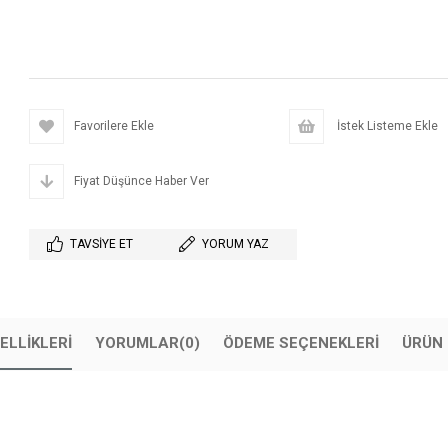
Favorilere Ekle
İstek Listeme Ekle
Fiyat Düşünce Haber Ver
TAVSIYE ET
YORUM YAZ
ELLIKLERI
YORUMLAR
(0)
ÖDEME SEÇENEKLERI
ÜRÜN 