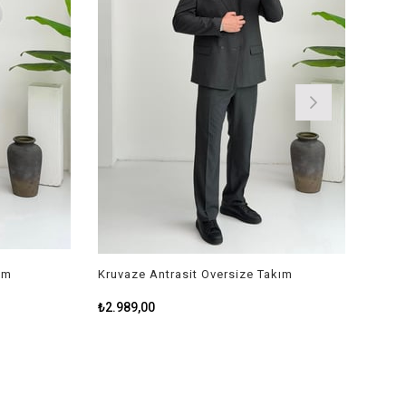
m
Kruvaze Antrasit Oversize Takım
₺2.989,00
₺3.799,00