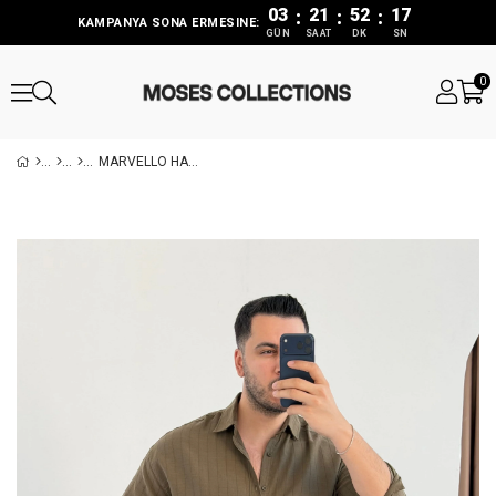
03
21
52
17
:
:
:
KAMPANYA SONA ERMESINE:
GÜN
SAAT
DK
SN
0
MARVELLO HAKI KETEN GÖMLEK