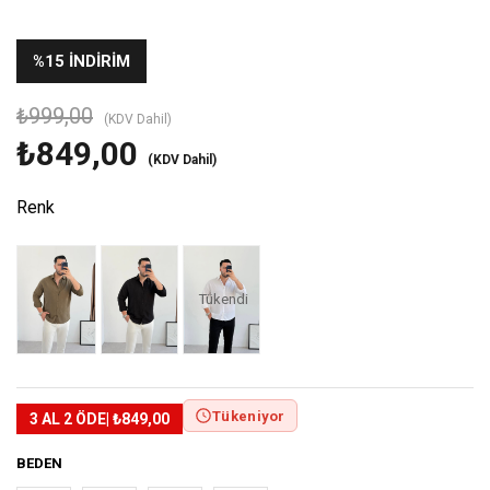
%
15
İNDIRIM
₺999,00
(KDV Dahil)
₺849,00
(KDV Dahil)
Renk
Tükendi
Tükeniyor
3 AL 2 ÖDE
| ₺849,00
BEDEN