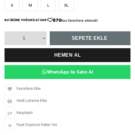
S
M
L
XL
870
BU ÜRÜNE YOĞUN İLGİ VAR!
kez favorilere eklendi!
WhatsApp ile Satın Al
Favorilere Ekle
İstek Listeme Ekle
Karşılaştır
Fiyat Düşünce Haber Ver